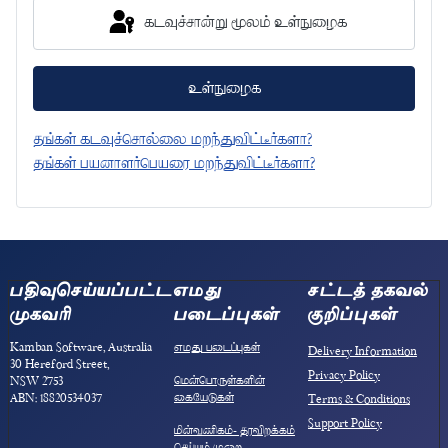
கடவுச்சான்று மூலம் உள்நுழைக
உள்நுழைக
தங்கள் கடவுச்சொல்லை மறந்துவிட்டீர்களா?
தங்கள் பயனாளர்பெயரை மறந்துவிட்டீர்களா?
பதிவுசெய்யப்பட்ட
எமது
சட்டத் தகவல்
முகவரி
படைப்புகள்
குறிப்புகள்
Kamban Software, Australia
எமது படைப்புகள்
Delivery Information
30 Hereford Street,
Privacy Policy
மென்பொருள்களின்
NSW 2753
கையேடுகள்
ABN: 18820534037
Terms & Conditions
Support Policy
மின்வணிகம்- தரவிறக்கம்
செய்யும் முறை