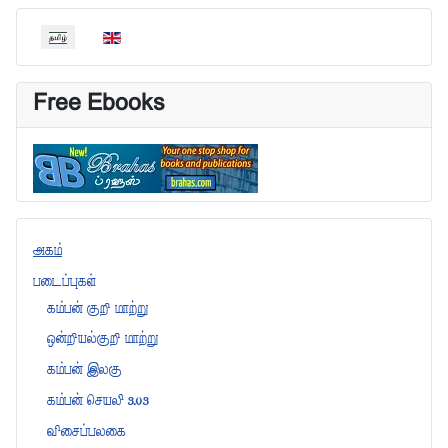
தங்கள் மொழியைத் தேர்வுசெய்யவும்
Free Ebooks
அகம்
படைப்புகள்
கம்பன் குறி மாற்று
ஒன்றியல்குறி மாற்று
கம்பன் இலகு
கம்பன் செயலி 3.03
விசைப்பலகை