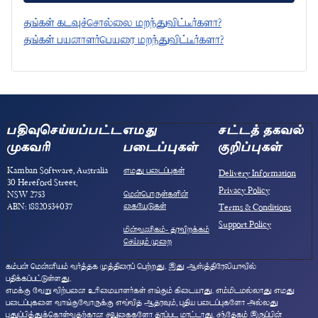
தங்கள் கடவுச்சொல்லை மறந்துவிட்டீர்களா?
தங்கள் பயனாளர்பெயரை மறந்துவிட்டீர்களா?
பதிவுசெய்யப்பட்ட
எமது
சட்டத் தகவல்
முகவரி
படைப்புகள்
குறிப்புகள்
Kamban Software, Australia
எமது படைப்புகள்
Delivery Information
30 Hereford Street,
Privacy Policy
மென்பொருள்களின்
NSW 2753
கையேடுகள்
ABN: 18820534037
Terms & Conditions
Support Policy
மின்வணிகம்- தரவிறக்கம்
செய்யும் முறை
கம்பன் மென்னியம் வர்த்தக முத்திரைப் பெற்றது. இது ஆஸ்த்திரேலியாவில்
பதிக்கப்பட்டுள்ளது.
எமக்கு வேறு விற்பனை உரிமையாளர்கள் எங்கும் கிடையாது. எம்மிடமல்லாது எமது
படைப்புகளை வாங்குவோருக்கு எவ்வித ஆதரவும், புதிய படைப்புகளோ அல்லது
புதுப்பித்துக்கொள்வதற்கான சலுகைகளோ தரப்பட மாட்டாது. சந்தேகம் இருப்பின்