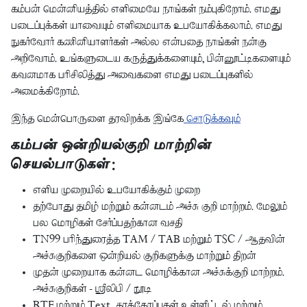
கம்பன் மென்னியத்தில் எளிமையே நாங்கள் நம்புகிறோம். எமது
படைப்புக்கள் யாவையும் எளிமையாக உபயோகிக்கலாம். எமது
நுகர்வோர் கணினியாளர்கள் அல்ல என்பதை நாங்கள் நன்கு
அறிவோம். உங்களுடைய கருத்துக்களையும், பின்னூட்டிகளையும்
கவனமாக பரிசிலித்து அவைகளை எமது படைப்புகளில்
அமைக்கிறோம்.
இந்த மென்பொருளை தரவிறக்க இங்கே
சொடுக்கவும்
கம்பன் ஒன்றியல்குறி மாற்றின்
செயல்பாடுகள்:
எளிய முறையில் உபயோகிக்கும் முறை
தற்போது தமிழ் மற்றும் கன்னடம் அச்சு குறி மாற்றம். மேலும்
பல மொழிகள் சேர்ப்பதற்கான வசதி
TN99 பரிந்துரைத்த TAM / TAB மற்றும் TSC / ஆதவின்
அச்சுகுறிகளை ஒன்றியல் குறிகளுக்கு மாற்றும் திறன்
முதன் முறையாக கன்னட மொழிக்கான அச்சுக்குறி மாற்றம்.
அச்சுகுறிகள் - ஸ்ரீலிபி / நூடி
RTF மற்றும் Text தரக்கோப்புகள் உள்ளீட்டல் மற்றும்