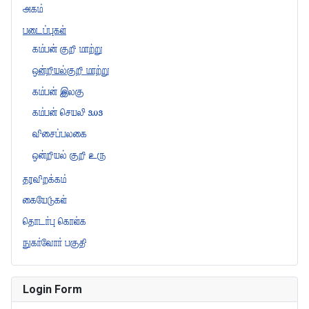
அகம்
படைப்புகள்
கம்பன் குறி மாற்று
ஒன்றியல்குறி மாற்று
கம்பன் இலகு
கம்பன் செயலி 3.03
விசைப்பலகை
ஒன்றியல் குறி உரு
தரவிறக்கம்
கையேடுகள்
தொடர்பு கொள்க
நுகர்வோர் பகுதி
Login Form