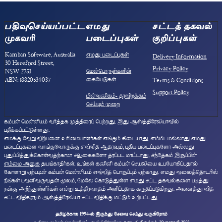
பதிவுசெய்யப்பட்ட
எமது
சட்டத் தகவல்
முகவரி
படைப்புகள்
குறிப்புகள்
Kamban Software, Australia
எமது படைப்புகள்
Delivery Information
30 Hereford Street,
Privacy Policy
மென்பொருள்களின்
NSW 2753
கையேடுகள்
ABN: 18820534037
Terms & Conditions
Support Policy
மின்வணிகம்- தரவிறக்கம்
செய்யும் முறை
கம்பன் மென்னியம் வர்த்தக முத்திரைப் பெற்றது. இது ஆஸ்த்திரேலியாவில்
பதிக்கப்பட்டுள்ளது.
எமக்கு வேறு விற்பனை உரிமையாளர்கள் எங்கும் கிடையாது. எம்மிடமல்லாது எமது
படைப்புகளை வாங்குவோருக்கு எவ்வித ஆதரவும், புதிய படைப்புகளோ அல்லது
புதுப்பித்துக்கொள்வதற்கான சலுகைகளோ தரப்பட மாட்டாது. சந்தேகம் இருப்பின்
எம்மை அனுக
தயங்காதீர்கள். உங்கள் கணினி கம்பன் செயலியை உபயோகிப்பதால்
கோளாறு ஏற்படின் கம்பன் மென்னியம் எவ்வித பொருப்பும் ஏற்காது. எமது வலைத்தொடரில்
நீங்கள் பவனிவருவதன் மூலம், மேலே கொடுத்துள்ள எமது சட்ட தகவல்களை படித்து
நன்கு அறிந்துள்ளீர்கள் என்று உத்திரவாதம் அளிப்பதாக கருதப்படுகிறது. அனைத்து வித
சட்ட விதிகளும் ஆஸ்த்திரேலியா சட்ட விதிக்கு மட்டும் உற்பட்டது.
தமிழுக்காக 1994-ல் இருந்து சேவை செய்து வருகிறோம்