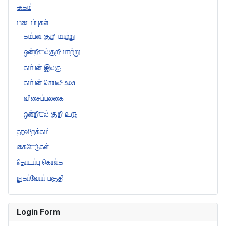
அகம்
படைப்புகள்
கம்பன் குறி மாற்று
ஒன்றியல்குறி மாற்று
கம்பன் இலகு
கம்பன் செயலி 3.03
விசைப்பலகை
ஒன்றியல் குறி உரு
தரவிறக்கம்
கையேடுகள்
தொடர்பு கொள்க
நுகர்வோர் பகுதி
Login Form