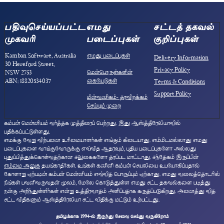
பதிவுசெய்யப்பட்ட
எமது
சட்டத் தகவல்
முகவரி
படைப்புகள்
குறிப்புகள்
Kamban Software, Australia
எமது படைப்புகள்
Delivery Information
30 Hereford Street,
Privacy Policy
மென்பொருள்களின்
NSW 2753
கையேடுகள்
ABN: 18820534037
Terms & Conditions
Support Policy
மின்வணிகம்- தரவிறக்கம்
செய்யும் முறை
கம்பன் மென்னியம் வர்த்தக முத்திரைப் பெற்றது. இது ஆஸ்த்திரேலியாவில்
பதிக்கப்பட்டுள்ளது.
எமக்கு வேறு விற்பனை உரிமையாளர்கள் எங்கும் கிடையாது. எம்மிடமல்லாது எமது
படைப்புகளை வாங்குவோருக்கு எவ்வித ஆதரவும், புதிய படைப்புகளோ அல்லது
புதுப்பித்துக்கொள்வதற்கான சலுகைகளோ தரப்பட மாட்டாது. சந்தேகம் இருப்பின்
எம்மை அனுக
தயங்காதீர்கள். உங்கள் கணினி கம்பன் செயலியை உபயோகிப்பதால்
கோளாறு ஏற்படின் கம்பன் மென்னியம் எவ்வித பொருப்பும் ஏற்காது. எமது வலைத்தொடரில்
நீங்கள் பவனிவருவதன் மூலம், மேலே கொடுத்துள்ள எமது சட்ட தகவல்களை படித்து
நன்கு அறிந்துள்ளீர்கள் என்று உத்திரவாதம் அளிப்பதாக கருதப்படுகிறது. அனைத்து வித
சட்ட விதிகளும் ஆஸ்த்திரேலியா சட்ட விதிக்கு மட்டும் உற்பட்டது.
தமிழுக்காக 1994-ல் இருந்து சேவை செய்து வருகிறோம்